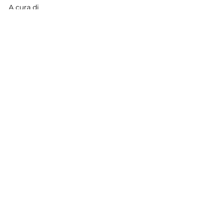
A cura di 
Veronica Rasmo, Biologa Nutrizionista.
Mostra tutti
Post recenti